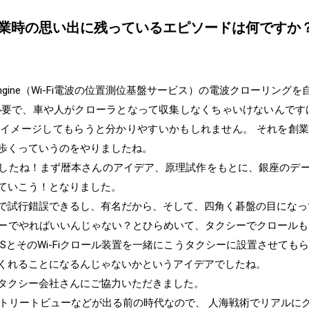
業時の思い出に残っているエピソードは何ですか
Engine（Wi-Fi電波の位置測位基盤サービス）の電波クローリン
が必要で、車や人がクローラとなって収集しなくちゃいけないんですけど
イメージしてもらうと分かりやすいかもしれません。 それを創
歩くっていうのをやりましたね。
したね！まず暦本さんのアイデア、原理試作をもとに、銀座のデ
ていこう！となりました。
で試行錯誤できるし、有名だから、そして、四角く碁盤の目になっ
ーでやればいいんじゃない？とひらめいて、タクシーでクロールも
SとそのWi-Fiクロール装置を一緒にこうタクシーに設置させても
くれることになるんじゃないかというアイデアでしたね。
タクシー会社さんにご協力いただきました。
leストリートビューなどが出る前の時代なので、 人海戦術でリアル