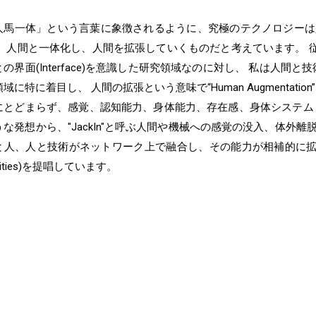
人馬一体」という言葉に象徴されるように、究極のテクノロジーは
 人間と一体化し、人間を拡張していくものだと考えています。 従来のHCI(hu
の界面(Interface)を意識した研究領域なのに対し、 私は人間と技術との融合
域に特に着目し、 人間の拡張という意味で“Human Augmentat
にとどまらず、感覚、認知能力、身体能力、存在感、身体システム
うな発想から、"JackIn"と呼ぶ人間や機械への感覚の没入、体
と人、人と技術がネットワーク上で融合し、その能力が相補的に拡張されてい
ilities)を提唱しています。