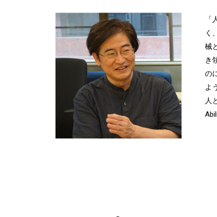
「
く、
械と
き領
の
よ
人
Ab